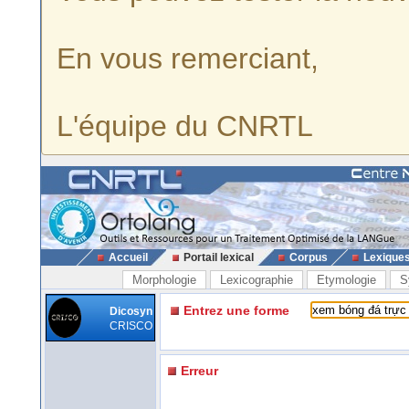
En vous remerciant,
L'équipe du CNRTL
Accueil
Portail lexical
Corpus
Lexique
Morphologie
Lexicographie
Etymologie
S
Entrez une forme
Dicosyn
CRISCO
Erreur