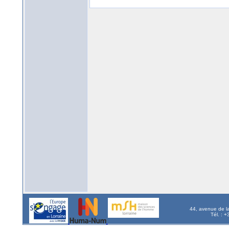
44, avenue de l
Tél. : 