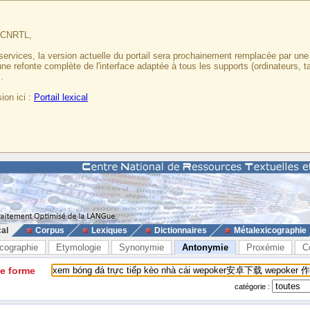
u CNRTL,
services, la version actuelle du portail sera prochainement remplacée par un
 une refonte complète de l'interface adaptée à tous les supports (ordinateurs, t
.
ion ici :
Portail lexical
cal
Corpus
Lexiques
Dictionnaires
Métalexicographie
cographie
Etymologie
Synonymie
Antonymie
Proxémie
C
ne forme
catégorie :