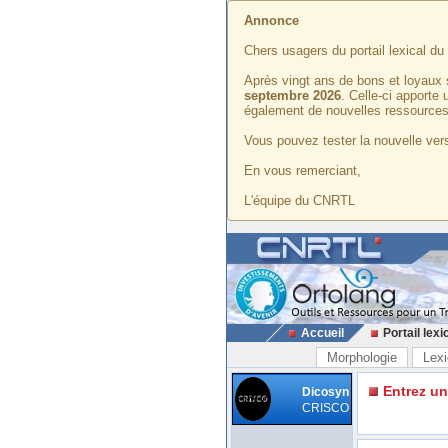
Annonce
Chers usagers du portail lexical d
Après vingt ans de bons et loyaux 
septembre 2026
. Celle-ci apporte
également de nouvelles ressources
Vous pouvez tester la nouvelle vers
En vous remerciant,
L'équipe du CNRTL
Accueil
Portail lexi
Morphologie
Lexi
Entrez u
Dicosyn
CRISCO