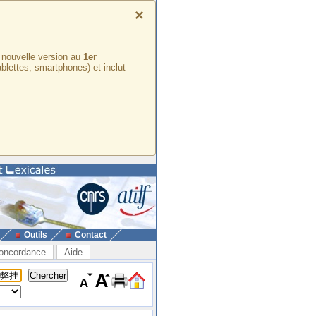
×
e nouvelle version au
1er
ablettes, smartphones) et inclut
Outils
Contact
oncordance
Aide