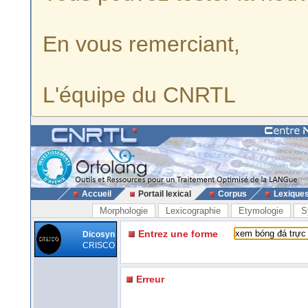
En vous remerciant,
L'équipe du CNRTL
Accueil
Portail lexical
Corpus
Lexique
Morphologie
Lexicographie
Etymologie
S
Entrez une forme
Dicosyn
CRISCO
Erreur