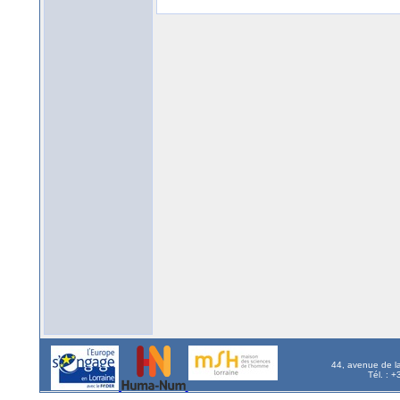
44, avenue de l
Tél. : 