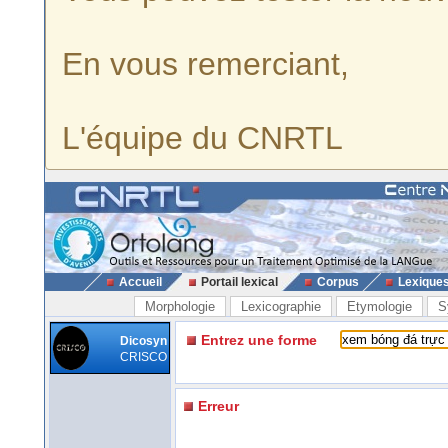
En vous remerciant,
L'équipe du CNRTL
Accueil
Portail lexical
Corpus
Lexique
Morphologie
Lexicographie
Etymologie
S
Entrez une forme
Dicosyn
CRISCO
Erreur