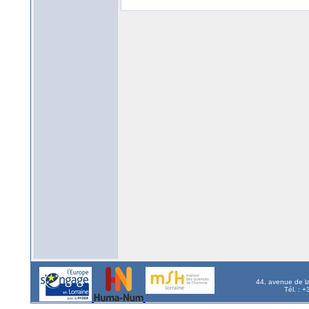
44, avenue de l
Tél. : 