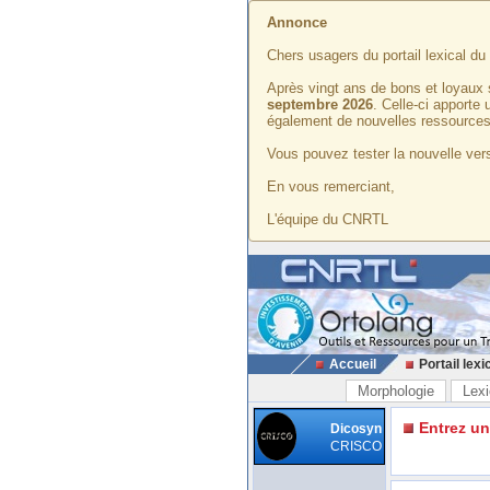
Annonce
Chers usagers du portail lexical d
Après vingt ans de bons et loyaux 
septembre 2026
. Celle-ci apporte
également de nouvelles ressources
Vous pouvez tester la nouvelle vers
En vous remerciant,
L'équipe du CNRTL
Accueil
Portail lexi
Morphologie
Lexi
Entrez u
Dicosyn
CRISCO