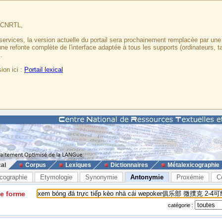
u CNRTL,
services, la version actuelle du portail sera prochainement remplacée par un
 une refonte complète de l'interface adaptée à tous les supports (ordinateurs, t
.
ion ici :
Portail lexical
cal
Corpus
Lexiques
Dictionnaires
Métalexicographie
cographie
Etymologie
Synonymie
Antonymie
Proxémie
C
ne forme
catégorie :