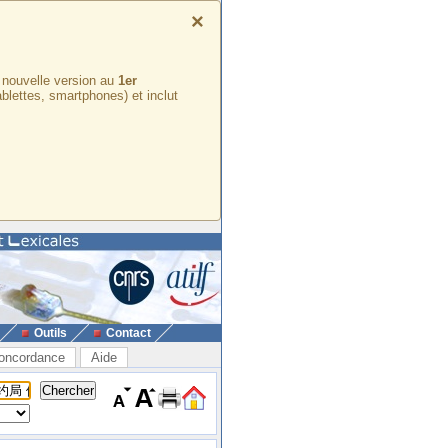
×
e nouvelle version au
1er
ablettes, smartphones) et inclut
Outils
Contact
oncordance
Aide