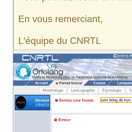
En vous remerciant,
L'équipe du CNRTL
Accueil
Portail lexical
Corpus
Lexique
Morphologie
Lexicographie
Etymologie
S
Entrez une forme
Dicosyn
CRISCO
Erreur