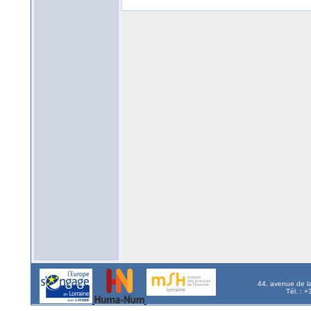
44, avenue de l
Tél. : 