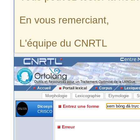
En vous remerciant,
L'équipe du CNRTL
Accueil
Portail lexical
Corpus
Lexique
Morphologie
Lexicographie
Etymologie
S
Entrez une forme
Dicosyn
CRISCO
Erreur