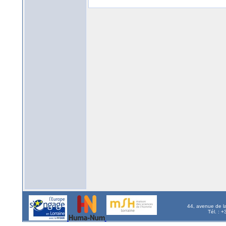
44, avenue de l
Tél. : 