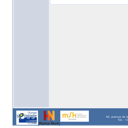
44, avenue de l
Tél. : 