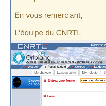
En vous remerciant,
L'équipe du CNRTL
Accueil
Portail lexical
Corpus
Lexique
Morphologie
Lexicographie
Etymologie
S
Entrez une forme
Dicosyn
CRISCO
Erreur