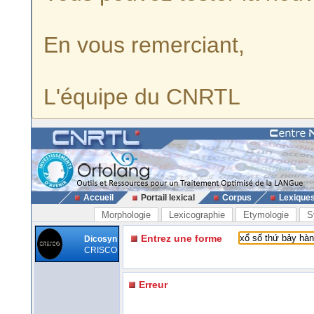
En vous remerciant,
L'équipe du CNRTL
Accueil
Portail lexical
Corpus
Lexique
Morphologie
Lexicographie
Etymologie
S
Entrez une forme
Dicosyn
CRISCO
Erreur