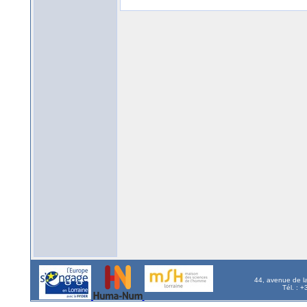
44, avenue de l
Tél. : 