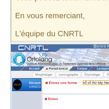
En vous remerciant,
L'équipe du CNRTL
Accueil
Portail lexical
Corpus
Lexique
Morphologie
Lexicographie
Etymologie
S
Entrez une forme
Dicosyn
CRISCO
Erreur