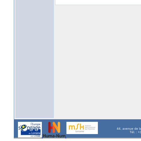
44, avenue de l
Tél. : 