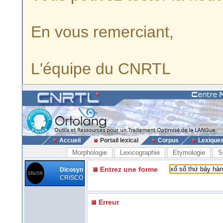
En vous remerciant,
L'équipe du CNRTL
Accueil
Portail lexical
Corpus
Lexique
Morphologie
Lexicographie
Etymologie
S
Entrez une forme
Dicosyn
CRISCO
Erreur