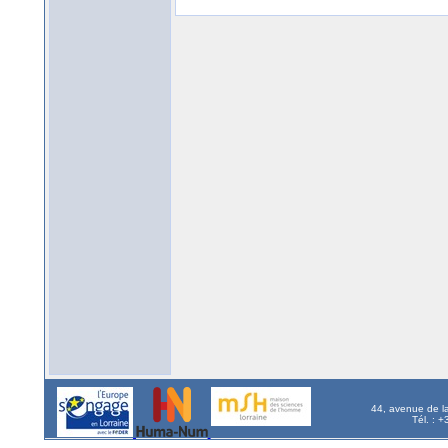
44, avenue de l
Tél. : 