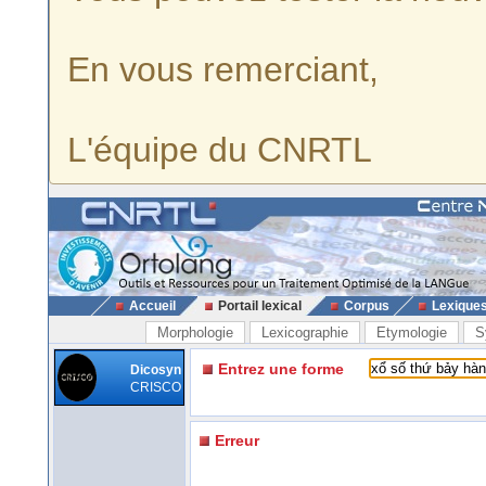
En vous remerciant,
L'équipe du CNRTL
Accueil
Portail lexical
Corpus
Lexique
Morphologie
Lexicographie
Etymologie
S
Entrez une forme
Dicosyn
CRISCO
Erreur