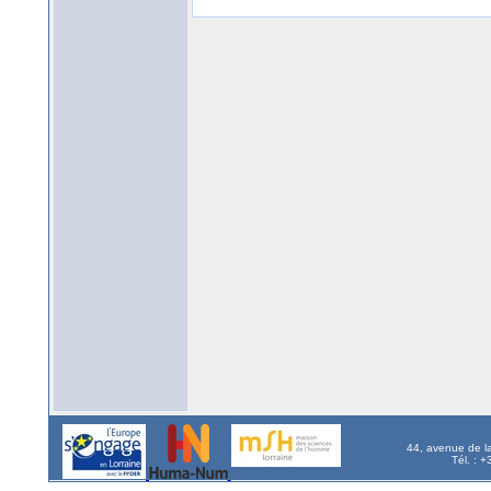
44, avenue de l
Tél. : 