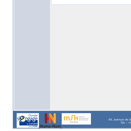
44, avenue de l
Tél. : 