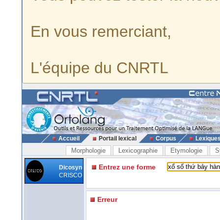
En vous remerciant,
L'équipe du CNRTL
Accueil
Portail lexical
Corpus
Lexique
Morphologie
Lexicographie
Etymologie
S
Entrez une forme
Dicosyn
CRISCO
Erreur