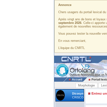
Annonce
Chers usagers du portail lexical d
Après vingt ans de bons et loyaux 
septembre 2026
. Celle-ci apporte
également de nouvelles ressources
Vous pouvez tester la nouvelle vers
En vous remerciant,
L'équipe du CNRTL
Accueil
Portail lexi
Morphologie
Lexi
Entrez u
Dicosyn
CRISCO