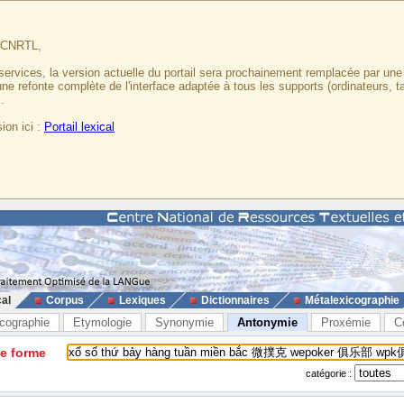
u CNRTL,
services, la version actuelle du portail sera prochainement remplacée par un
 une refonte complète de l'interface adaptée à tous les supports (ordinateurs, t
.
ion ici :
Portail lexical
cal
Corpus
Lexiques
Dictionnaires
Métalexicographie
cographie
Etymologie
Synonymie
Antonymie
Proxémie
C
ne forme
catégorie :