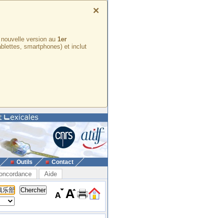
×
e nouvelle version au
1er
ablettes, smartphones) et inclut
Outils
Contact
oncordance
Aide