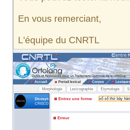
En vous remerciant,
L'équipe du CNRTL
Accueil
Portail lexical
Corpus
Lexique
Morphologie
Lexicographie
Etymologie
S
Entrez une forme
Dicosyn
CRISCO
Erreur