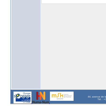
44, avenue de l
Tél. : 