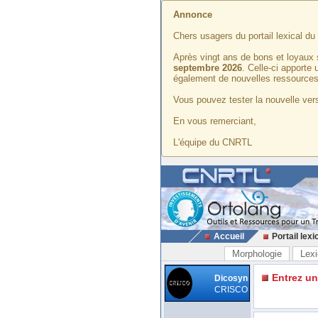
Annonce
Chers usagers du portail lexical d
Après vingt ans de bons et loyaux 
septembre 2026
. Celle-ci apporte
également de nouvelles ressources
Vous pouvez tester la nouvelle vers
En vous remerciant,
L'équipe du CNRTL
Accueil
Portail lexi
Morphologie
Lexi
Entrez u
Dicosyn
CRISCO