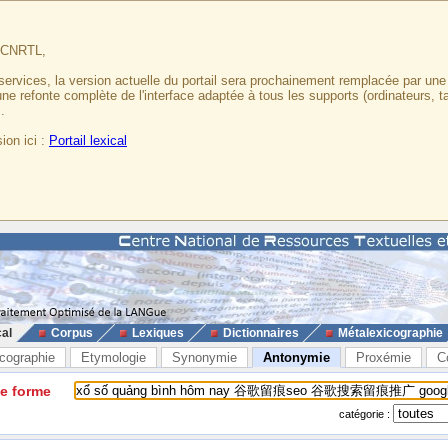
u CNRTL,
services, la version actuelle du portail sera prochainement remplacée par un
 une refonte complète de l'interface adaptée à tous les supports (ordinateurs, t
.
ion ici :
Portail lexical
cal
Corpus
Lexiques
Dictionnaires
Métalexicographie
cographie
Etymologie
Synonymie
Antonymie
Proxémie
C
ne forme
catégorie :