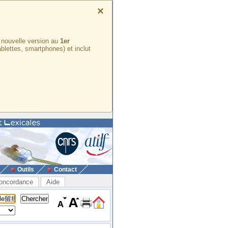
×
e nouvelle version au
1er
ablettes, smartphones) et inclut
Outils
Contact
oncordance
Aide