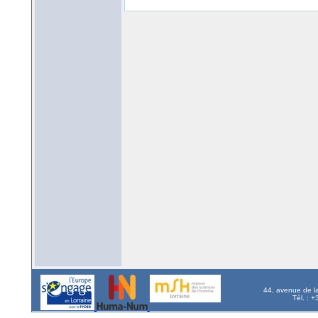
44, avenue de l
Tél. : 