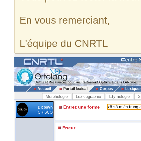
En vous remerciant,
L'équipe du CNRTL
Accueil
Portail lexical
Corpus
Lexique
Morphologie
Lexicographie
Etymologie
S
Entrez une forme
Dicosyn
CRISCO
Erreur