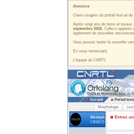
Annonce
Chers usagers du portail lexical d
Après vingt ans de bons et loyaux 
septembre 2026
. Celle-ci apporte
également de nouvelles ressources
Vous pouvez tester la nouvelle vers
En vous remerciant,
L'équipe du CNRTL
Accueil
Portail lexi
Morphologie
Lexi
Entrez u
Dicosyn
CRISCO