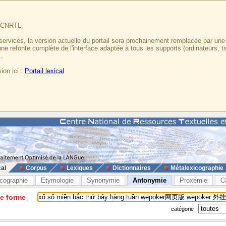
u CNRTL,
services, la version actuelle du portail sera prochainement remplacée par un
 une refonte complète de l'interface adaptée à tous les supports (ordinateurs, t
.
ion ici :
Portail lexical
cal
Corpus
Lexiques
Dictionnaires
Métalexicographie
cographie
Etymologie
Synonymie
Antonymie
Proxémie
C
ne forme
catégorie :