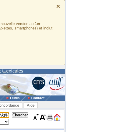
×
e nouvelle version au
1er
ablettes, smartphones) et inclut
Outils
Contact
oncordance
Aide