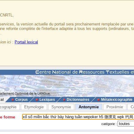
u CNRTL,
services, la version actuelle du portail sera prochainement remplacée par un
 une refonte complète de l'interface adaptée à tous les supports (ordinateurs, t
.
ion ici :
Portail lexical
cal
Corpus
Lexiques
Dictionnaires
Métalexicographie
cographie
Etymologie
Synonymie
Antonymie
Proxémie
C
ne forme
catégorie :