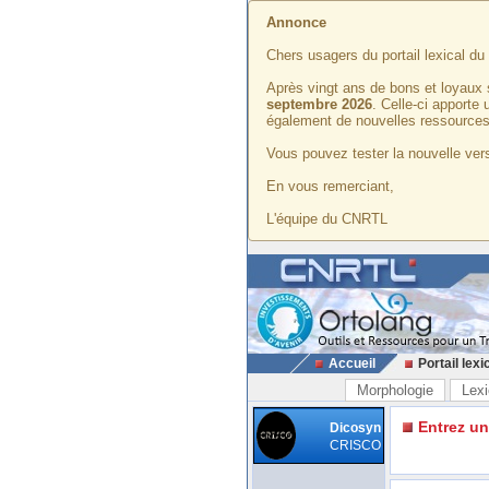
Annonce
Chers usagers du portail lexical d
Après vingt ans de bons et loyaux 
septembre 2026
. Celle-ci apporte
également de nouvelles ressources
Vous pouvez tester la nouvelle vers
En vous remerciant,
L'équipe du CNRTL
Accueil
Portail lexi
Morphologie
Lexi
Entrez u
Dicosyn
CRISCO