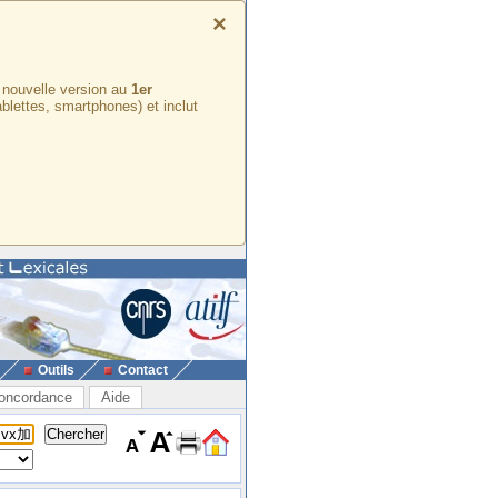
×
e nouvelle version au
1er
ablettes, smartphones) et inclut
Outils
Contact
oncordance
Aide