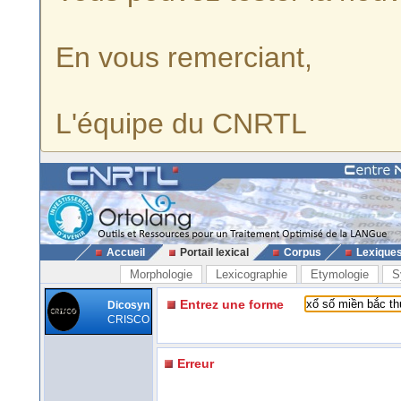
En vous remerciant,
L'équipe du CNRTL
Accueil
Portail lexical
Corpus
Lexique
Morphologie
Lexicographie
Etymologie
S
Entrez une forme
Dicosyn
CRISCO
Erreur