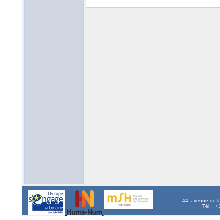
44, avenue de l
Tél. : 