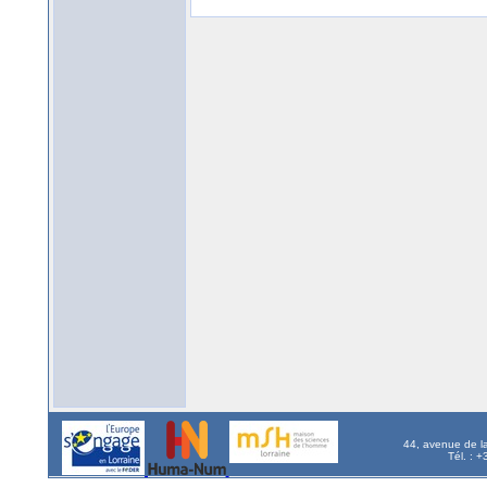
44, avenue de l
Tél. : 