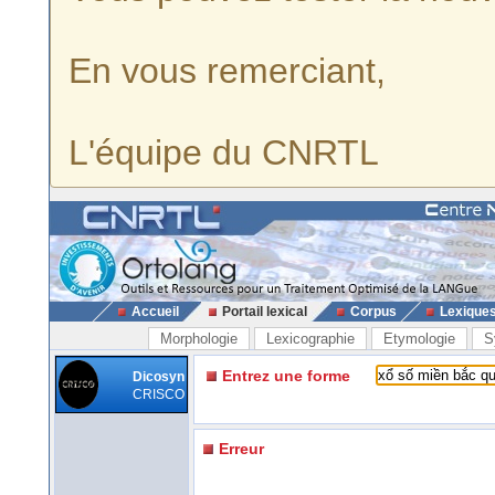
En vous remerciant,
L'équipe du CNRTL
Accueil
Portail lexical
Corpus
Lexique
Morphologie
Lexicographie
Etymologie
S
Entrez une forme
Dicosyn
CRISCO
Erreur