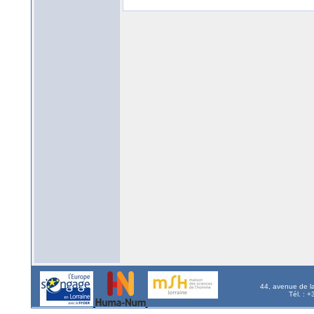
44, avenue de l
Tél. : 