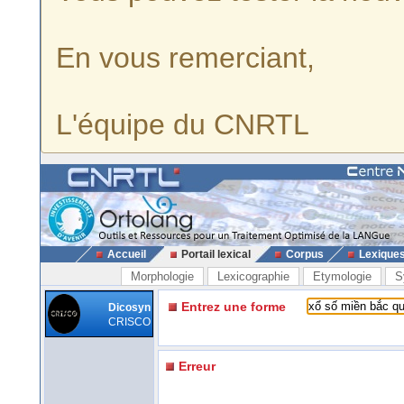
En vous remerciant,
L'équipe du CNRTL
Accueil
Portail lexical
Corpus
Lexique
Morphologie
Lexicographie
Etymologie
S
Entrez une forme
Dicosyn
CRISCO
Erreur