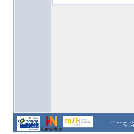
44, avenue de l
Tél. : 