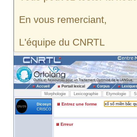
En vous remerciant,
L'équipe du CNRTL
Accueil
Portail lexical
Corpus
Lexique
Morphologie
Lexicographie
Etymologie
S
Entrez une forme
Dicosyn
CRISCO
Erreur