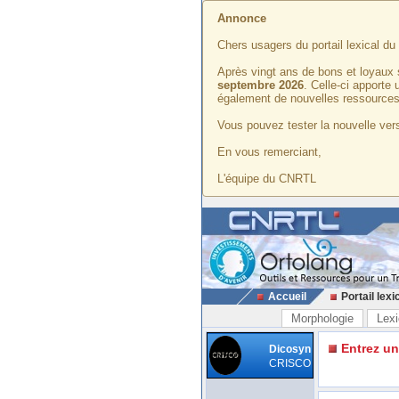
Annonce
Chers usagers du portail lexical d
Après vingt ans de bons et loyaux 
septembre 2026
. Celle-ci apporte
également de nouvelles ressources
Vous pouvez tester la nouvelle vers
En vous remerciant,
L'équipe du CNRTL
Accueil
Portail lexi
Morphologie
Lexi
Entrez u
Dicosyn
CRISCO