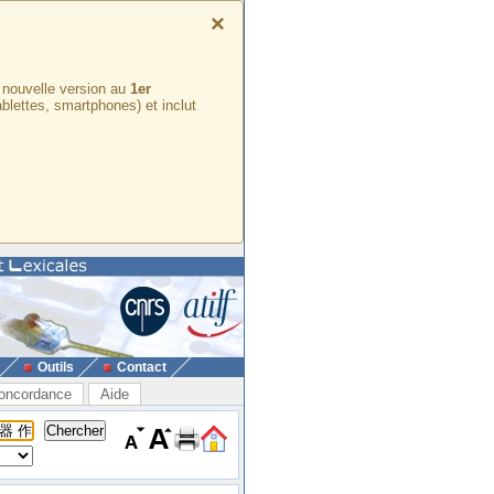
×
e nouvelle version au
1er
ablettes, smartphones) et inclut
Outils
Contact
oncordance
Aide