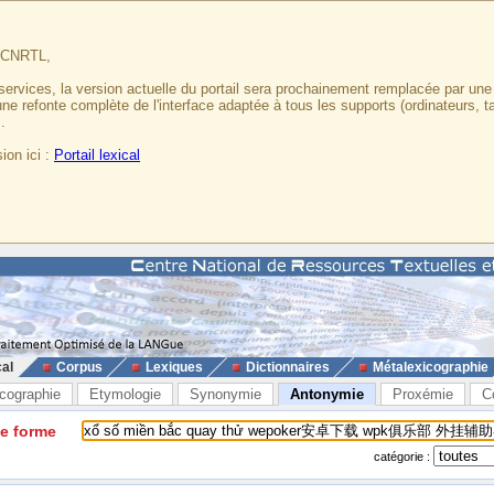
u CNRTL,
services, la version actuelle du portail sera prochainement remplacée par un
 une refonte complète de l'interface adaptée à tous les supports (ordinateurs, t
.
ion ici :
Portail lexical
cal
Corpus
Lexiques
Dictionnaires
Métalexicographie
cographie
Etymologie
Synonymie
Antonymie
Proxémie
C
ne forme
catégorie :