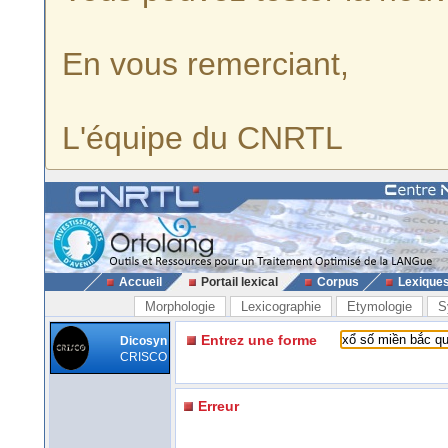
En vous remerciant,
L'équipe du CNRTL
Accueil
Portail lexical
Corpus
Lexique
Morphologie
Lexicographie
Etymologie
S
Entrez une forme
Dicosyn
CRISCO
Erreur