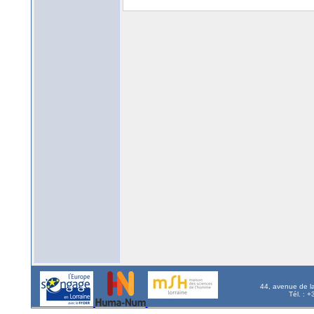
44, avenue de l
Tél. : 