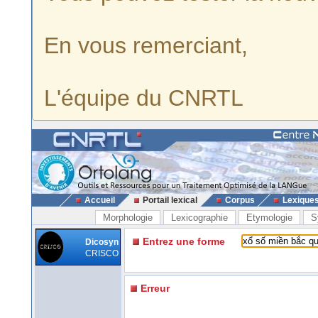
En vous remerciant,
L'équipe du CNRTL
Accueil
Portail lexical
Corpus
Lexique
Morphologie
Lexicographie
Etymologie
S
Entrez une forme
Dicosyn
CRISCO
Erreur