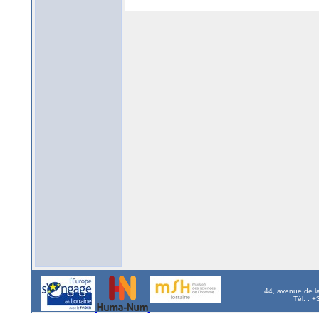
44, avenue de l
Tél. : 