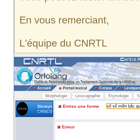
En vous remerciant,
L'équipe du CNRTL
Accueil
Portail lexical
Corpus
Lexique
Morphologie
Lexicographie
Etymologie
S
Entrez une forme
Dicosyn
CRISCO
Erreur