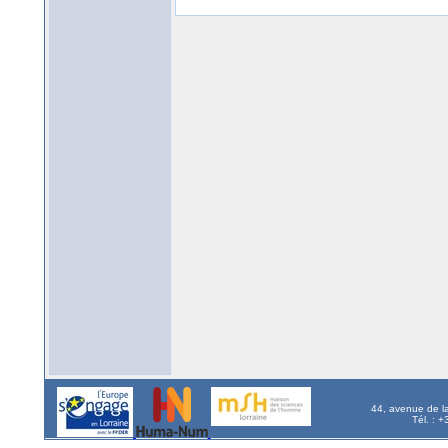
44, avenue de l
Tél. : 