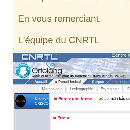
En vous remerciant,
L'équipe du CNRTL
Accueil
Portail lexical
Corpus
Lexique
Morphologie
Lexicographie
Etymologie
S
Entrez une forme
Dicosyn
CRISCO
Erreur