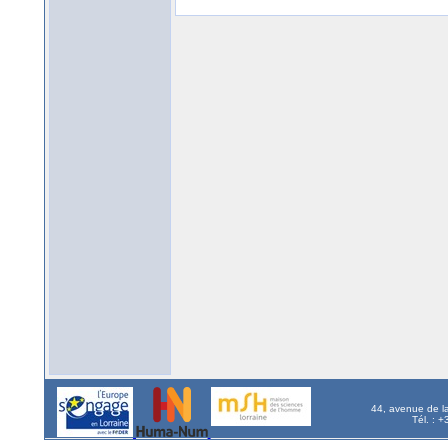
44, avenue de l
Tél. : 