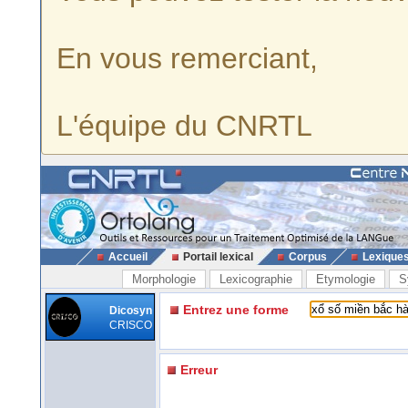
En vous remerciant,
L'équipe du CNRTL
Accueil
Portail lexical
Corpus
Lexique
Morphologie
Lexicographie
Etymologie
S
Entrez une forme
Dicosyn
CRISCO
Erreur