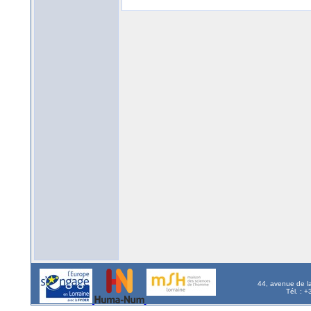
44, avenue de l
Tél. : 