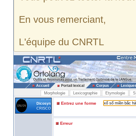
En vous remerciant,
L'équipe du CNRTL
Accueil
Portail lexical
Corpus
Lexique
Morphologie
Lexicographie
Etymologie
S
Entrez une forme
Dicosyn
CRISCO
Erreur