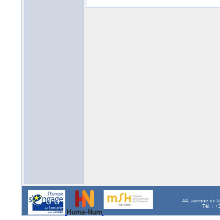
44, avenue de l
Tél. : 