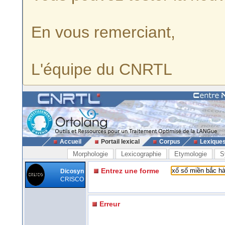
En vous remerciant,
L'équipe du CNRTL
Accueil
Portail lexical
Corpus
Lexique
Morphologie
Lexicographie
Etymologie
S
Entrez une forme
Dicosyn
CRISCO
Erreur