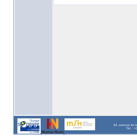
44, avenue de l
Tél. : 