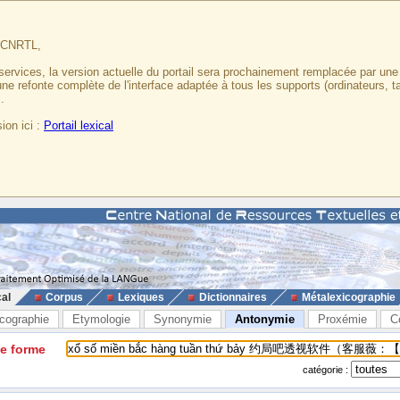
u CNRTL,
services, la version actuelle du portail sera prochainement remplacée par un
 une refonte complète de l'interface adaptée à tous les supports (ordinateurs, t
.
ion ici :
Portail lexical
cal
Corpus
Lexiques
Dictionnaires
Métalexicographie
cographie
Etymologie
Synonymie
Antonymie
Proxémie
C
ne forme
catégorie :