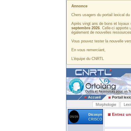
Annonce
Chers usagers du portail lexical d
Après vingt ans de bons et loyaux 
septembre 2026
. Celle-ci apporte
également de nouvelles ressources
Vous pouvez tester la nouvelle vers
En vous remerciant,
L'équipe du CNRTL
Accueil
Portail lexi
Morphologie
Lexi
Entrez u
Dicosyn
CRISCO