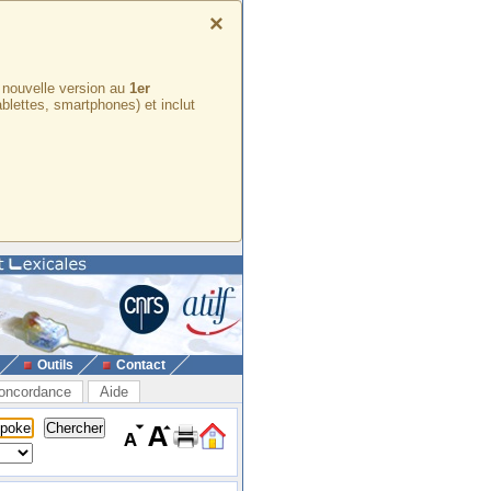
×
e nouvelle version au
1er
ablettes, smartphones) et inclut
Outils
Contact
oncordance
Aide