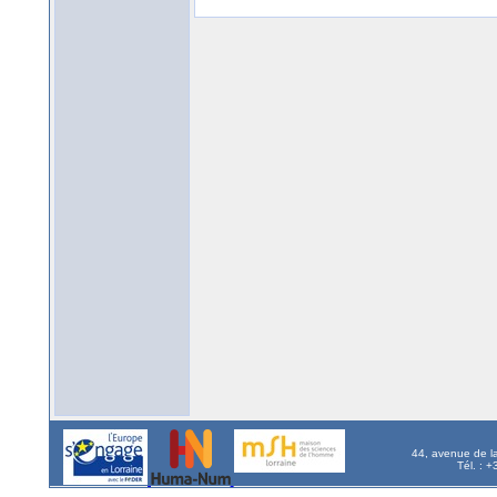
44, avenue de l
Tél. : 