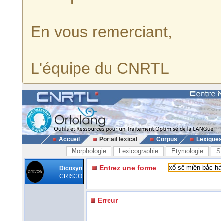
En vous remerciant,
L'équipe du CNRTL
Accueil
Portail lexical
Corpus
Lexique
Morphologie
Lexicographie
Etymologie
S
Entrez une forme
Dicosyn
CRISCO
Erreur