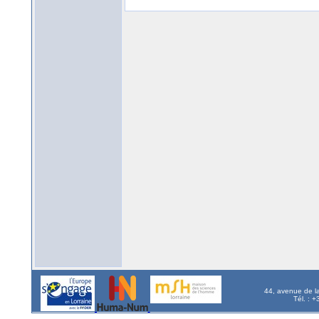
44, avenue de l
Tél. : 