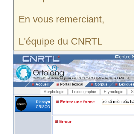
En vous remerciant,
L'équipe du CNRTL
Accueil
Portail lexical
Corpus
Lexique
Morphologie
Lexicographie
Etymologie
S
Entrez une forme
Dicosyn
CRISCO
Erreur