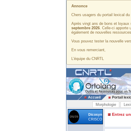
Annonce
Chers usagers du portail lexical d
Après vingt ans de bons et loyaux 
septembre 2026
. Celle-ci apporte
également de nouvelles ressources
Vous pouvez tester la nouvelle vers
En vous remerciant,
L'équipe du CNRTL
Accueil
Portail lexi
Morphologie
Lexi
Entrez u
Dicosyn
CRISCO