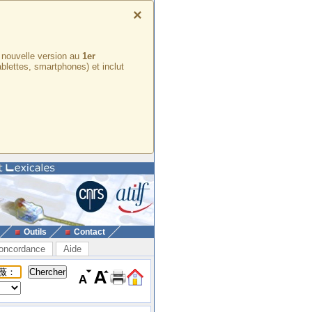
×
e nouvelle version au
1er
ablettes, smartphones) et inclut
Outils
Contact
oncordance
Aide