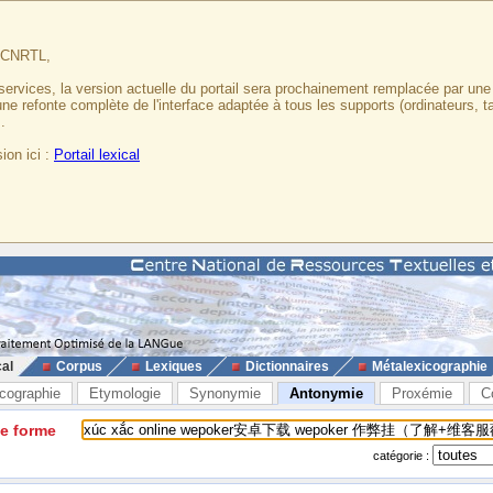
u CNRTL,
services, la version actuelle du portail sera prochainement remplacée par un
 une refonte complète de l'interface adaptée à tous les supports (ordinateurs, t
.
ion ici :
Portail lexical
cal
Corpus
Lexiques
Dictionnaires
Métalexicographie
cographie
Etymologie
Synonymie
Antonymie
Proxémie
C
ne forme
catégorie :