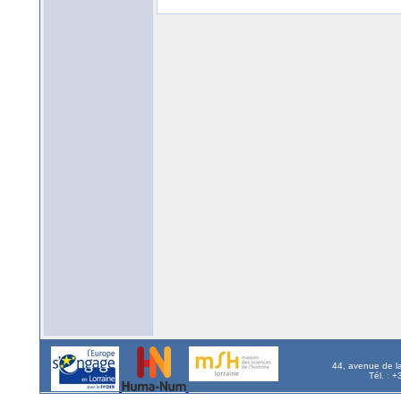
44, avenue de l
Tél. : 