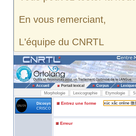
En vous remerciant,
L'équipe du CNRTL
Accueil
Portail lexical
Corpus
Lexique
Morphologie
Lexicographie
Etymologie
S
Entrez une forme
Dicosyn
CRISCO
Erreur