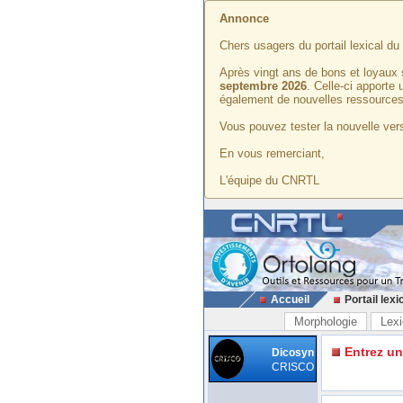
Annonce
Chers usagers du portail lexical d
Après vingt ans de bons et loyaux 
septembre 2026
. Celle-ci apporte
également de nouvelles ressources
Vous pouvez tester la nouvelle vers
En vous remerciant,
L'équipe du CNRTL
Accueil
Portail lexi
Morphologie
Lexi
Entrez u
Dicosyn
CRISCO