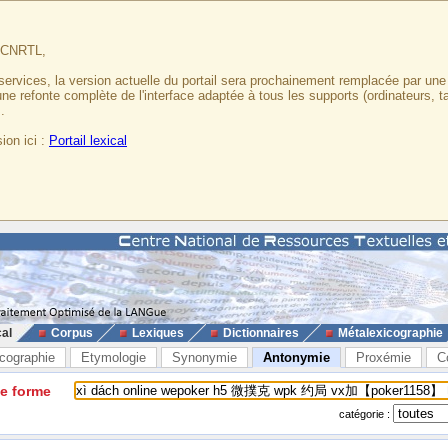
u CNRTL,
services, la version actuelle du portail sera prochainement remplacée par un
 une refonte complète de l'interface adaptée à tous les supports (ordinateurs, t
.
ion ici :
Portail lexical
cal
Corpus
Lexiques
Dictionnaires
Métalexicographie
cographie
Etymologie
Synonymie
Antonymie
Proxémie
C
ne forme
catégorie :