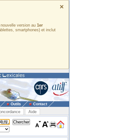
×
e nouvelle version au
1er
ablettes, smartphones) et inclut
Outils
Contact
oncordance
Aide