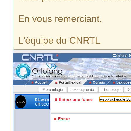
En vous remerciant,
L'équipe du CNRTL
Accueil
Portail lexical
Corpus
Lexique
Morphologie
Lexicographie
Etymologie
S
Entrez une forme
Dicosyn
CRISCO
Erreur