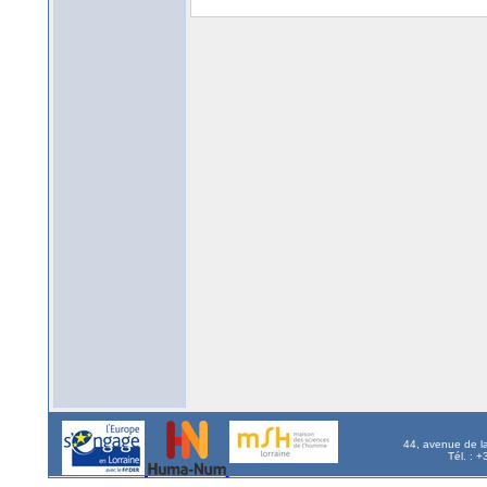
44, avenue de l
Tél. : 