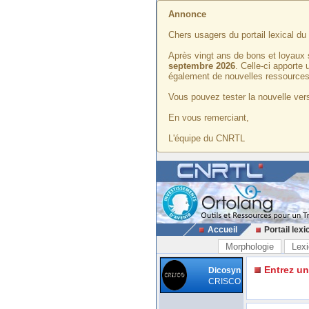
Annonce
Chers usagers du portail lexical d
Après vingt ans de bons et loyaux 
septembre 2026
. Celle-ci apporte
également de nouvelles ressources
Vous pouvez tester la nouvelle vers
En vous remerciant,
L'équipe du CNRTL
Accueil
Portail lexi
Morphologie
Lexi
Entrez u
Dicosyn
CRISCO