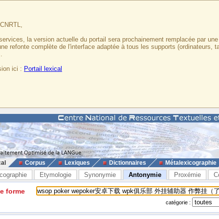
u CNRTL,
services, la version actuelle du portail sera prochainement remplacée par un
 une refonte complète de l'interface adaptée à tous les supports (ordinateurs, t
.
ion ici :
Portail lexical
cal
Corpus
Lexiques
Dictionnaires
Métalexicographie
cographie
Etymologie
Synonymie
Antonymie
Proxémie
C
ne forme
catégorie :