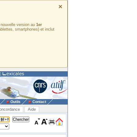
×
e nouvelle version au
1er
ablettes, smartphones) et inclut
Outils
Contact
oncordance
Aide