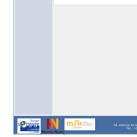
44, avenue de l
Tél. : 