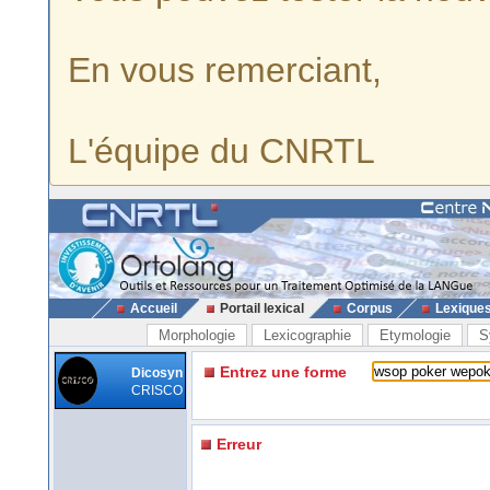
En vous remerciant,
L'équipe du CNRTL
Accueil
Portail lexical
Corpus
Lexique
Morphologie
Lexicographie
Etymologie
S
Entrez une forme
Dicosyn
CRISCO
Erreur