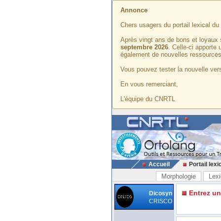
Annonce
Chers usagers du portail lexical d
Après vingt ans de bons et loyaux 
septembre 2026
. Celle-ci apporte
également de nouvelles ressources
Vous pouvez tester la nouvelle vers
En vous remerciant,
L'équipe du CNRTL
Accueil
Portail lexi
Morphologie
Lexi
Entrez u
Dicosyn
CRISCO