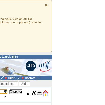
×
e nouvelle version au
1er
ablettes, smartphones) et inclut
Outils
Contact
oncordance
Aide