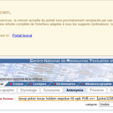
u CNRTL,
services, la version actuelle du portail sera prochainement remplacée par un
 une refonte complète de l'interface adaptée à tous les supports (ordinateurs, t
.
ion ici :
Portail lexical
cal
Corpus
Lexiques
Dictionnaires
Métalexicographie
cographie
Etymologie
Synonymie
Antonymie
Proxémie
C
ne forme
catégorie :