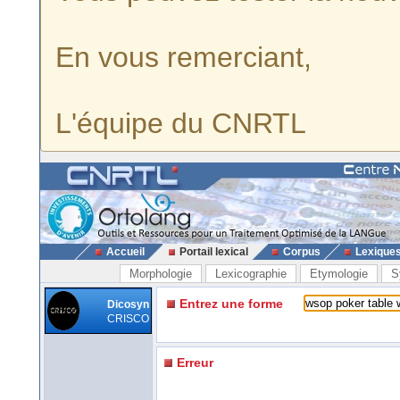
En vous remerciant,
L'équipe du CNRTL
Accueil
Portail lexical
Corpus
Lexique
Morphologie
Lexicographie
Etymologie
S
Entrez une forme
Dicosyn
CRISCO
Erreur