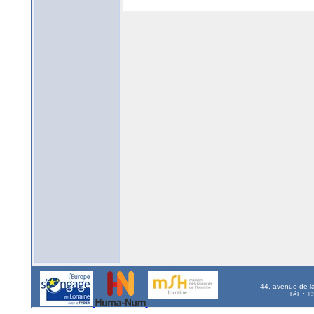
44, avenue de l
Tél. : 