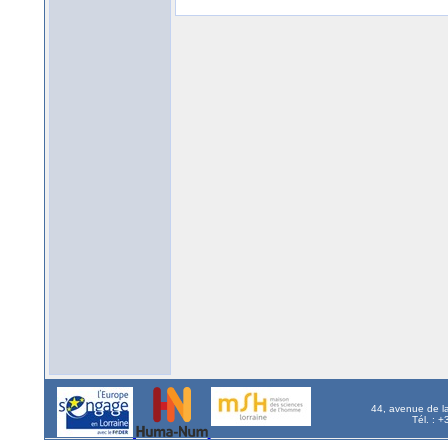
44, avenue de l
Tél. : 