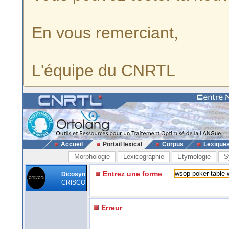
En vous remerciant,
L'équipe du CNRTL
Accueil
Portail lexical
Corpus
Lexique
Morphologie
Lexicographie
Etymologie
S
Entrez une forme
Dicosyn
CRISCO
Erreur