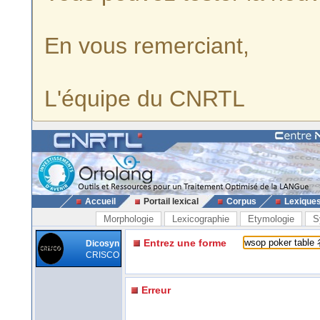
En vous remerciant,
L'équipe du CNRTL
Accueil
Portail lexical
Corpus
Lexique
Morphologie
Lexicographie
Etymologie
S
Entrez une forme
Dicosyn
CRISCO
Erreur