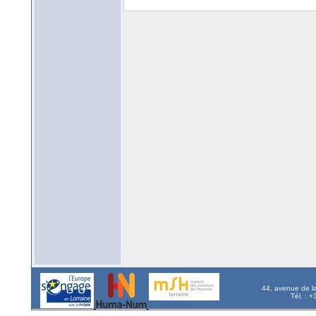
44, avenue de l
Tél. : 