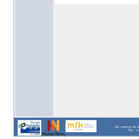
44, avenue de l
Tél. : 