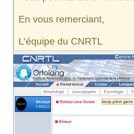
En vous remerciant,
L'équipe du CNRTL
Accueil
Portail lexical
Corpus
Lexique
Morphologie
Lexicographie
Etymologie
S
Entrez une forme
Dicosyn
CRISCO
Erreur