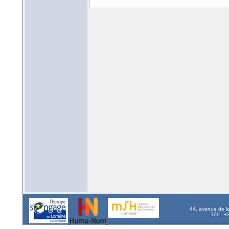
44, avenue de l
Tél. : 