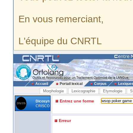
En vous remerciant,
L'équipe du CNRTL
Accueil
Portail lexical
Corpus
Lexique
Morphologie
Lexicographie
Etymologie
S
Entrez une forme
Dicosyn
CRISCO
Erreur