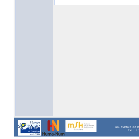
44, avenue de l
Tél. : 