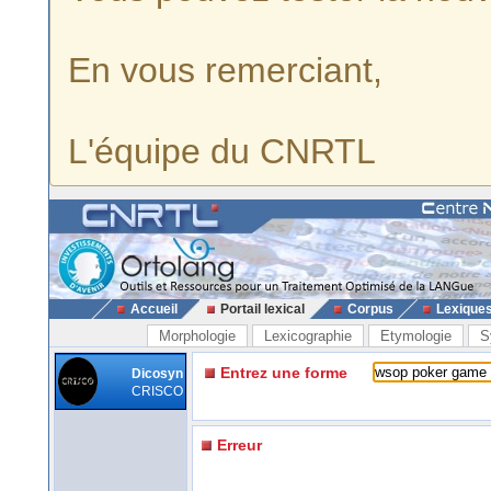
En vous remerciant,
L'équipe du CNRTL
Accueil
Portail lexical
Corpus
Lexique
Morphologie
Lexicographie
Etymologie
S
Entrez une forme
Dicosyn
CRISCO
Erreur