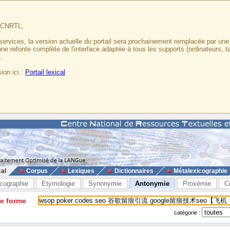
u CNRTL,
services, la version actuelle du portail sera prochainement remplacée par un
 une refonte complète de l'interface adaptée à tous les supports (ordinateurs, t
.
ion ici :
Portail lexical
cal
Corpus
Lexiques
Dictionnaires
Métalexicographie
cographie
Etymologie
Synonymie
Antonymie
Proxémie
C
ne forme
catégorie :