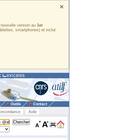
×
e nouvelle version au
1er
ablettes, smartphones) et inclut
Outils
Contact
oncordance
Aide