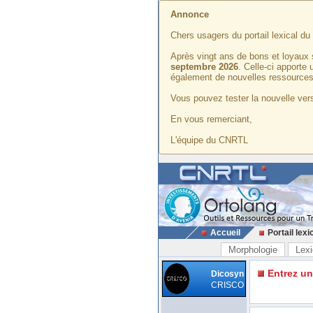
Annonce
Chers usagers du portail lexical d
Après vingt ans de bons et loyaux 
septembre 2026
. Celle-ci apporte
également de nouvelles ressources
Vous pouvez tester la nouvelle vers
En vous remerciant,
L'équipe du CNRTL
Accueil
Portail lexi
Morphologie
Lexi
Entrez u
Dicosyn
CRISCO