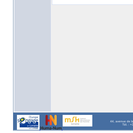
44, avenue de l
Tél. : 