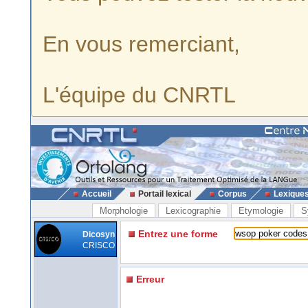
En vous remerciant,
L'équipe du CNRTL
Accueil
Portail lexical
Corpus
Lexique
Morphologie
Lexicographie
Etymologie
S
Entrez une forme
Dicosyn
CRISCO
Erreur