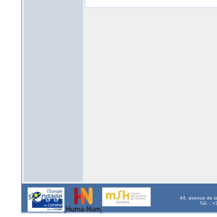
44, avenue de l
Tél. : 