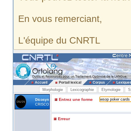
En vous remerciant,
L'équipe du CNRTL
Accueil
Portail lexical
Corpus
Lexique
Morphologie
Lexicographie
Etymologie
S
Entrez une forme
Dicosyn
CRISCO
Erreur